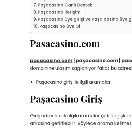
Paşacasino Canlı Destek
Paşacasino iletişim
Paşacasino Üye girişi ve Paşa casino üye gi
Paşacasino Üye Ol
Pasacasino.com
pasacasino.com
| paşacasino.com | pa
domainine ulaşım sağlanıyor fakat bu adresle
Paşacasino giriş ile ilgili aramalar.
Paşacasino Giriş
Giriş adresleri ile ilgili aramalar çok değişke
arkasına getirilebilir. Böylece arama kelimesi