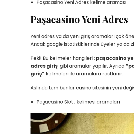
Paşacasino Yeni Adres kelime araması
Paşacasino Yeni Adres
Yeni adres ya da yeni giriş aramaları çok önem
Ancak google istatistiklerinde üyeler ya da z
Peki! Bu kelimeler hangileri :
paşacasino yen
adres giriş
, gibi aramalar yapılır. Ayrıca
“
pa
giriş”
kelimeleri ile aramalara rastlanır.
Aslında tüm bunlar casino sitesinin yeni değ
Paşacasino Slot , kelimesi aramaları