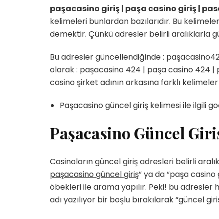
paşacasino giriş |
paşa casino giriş
|
pas
kelimeleri bunlardan bazılarıdır. Bu kelimele
demektir. Çünkü adresler belirli aralıklarla 
Bu adresler güncellendiğinde : paşacasino4
olarak : paşacasino 424 | paşa casino 424 | 
casino şirket adının arkasına farklı kelimele
Paşacasino güncel giriş kelimesi ile ilgili 
Paşacasino Güncel Giri
Casinoların güncel giriş adresleri belirli ara
paşacasino güncel giriş
” ya da “paşa casino 
öbekleri ile arama yapılır. Peki! bu adresler
adı yazılıyor bir boşlu bırakılarak “güncel gir