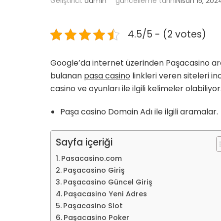
Geliştirici:
admin
güncelleme tarihi
Nisan 15, 202
4.5/5 - (2 votes)
Google’da internet üzerinden Paşacasino ar
bulanan
pasa casino
linkleri veren siteleri i
casino ve oyunları ile ilgili kelimeler olabiliyor
Paşa casino Domain Adı ile ilgili aramalar.
Sayfa içeriği
Pasacasino.com
Paşacasino Giriş
Paşacasino Güncel Giriş
Paşacasino Yeni Adres
Paşacasino Slot
Paşacasino Poker