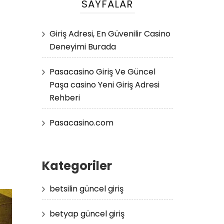
SAYFALAR
Giriş Adresi, En Güvenilir Casino
Deneyimi Burada
Pasacasino Giriş Ve Güncel
Paşa casino Yeni Giriş Adresi
Rehberi
Pasacasino.com
Kategoriler
betsilin güncel giriş
betyap güncel giriş