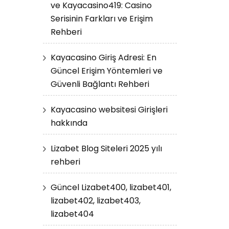
ve Kayacasino419: Casino
Serisinin Farkları ve Erişim
Rehberi
Kayacasino Giriş Adresi: En
Güncel Erişim Yöntemleri ve
Güvenli Bağlantı Rehberi
Kayacasino websitesi Girişleri
hakkında
Lizabet Blog Siteleri 2025 yılı
rehberi
Güncel Lizabet400, lizabet401,
lizabet402, lizabet403,
lizabet404