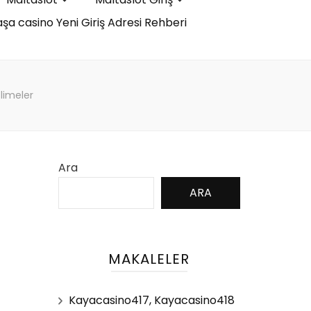
şa casino Yeni Giriş Adresi Rehberi
limeler
Ara
ARA
MAKALELER
Kayacasino417, Kayacasino418