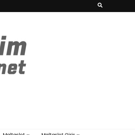
Maltaslot
Maltaslot Giriş