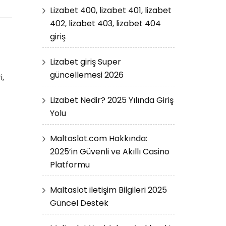
Lizabet 400, lizabet 401, lizabet
402, lizabet 403, lizabet 404
giriş
Lizabet giriş Super
güncellemesi 2026
i,
Lizabet Nedir? 2025 Yılında Giriş
Yolu
Maltaslot.com Hakkında:
2025’in Güvenli ve Akıllı Casino
Platformu
Maltaslot iletişim Bilgileri 2025
Güncel Destek