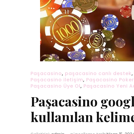
Paşacasino
,
paşacasino canlı destek
Paşacasino iletişim
,
Paşacasino Poker
Paşacasino Üye Ol
,
Paşacasino Yeni A
Paşacasino goog
kullanılan kelim