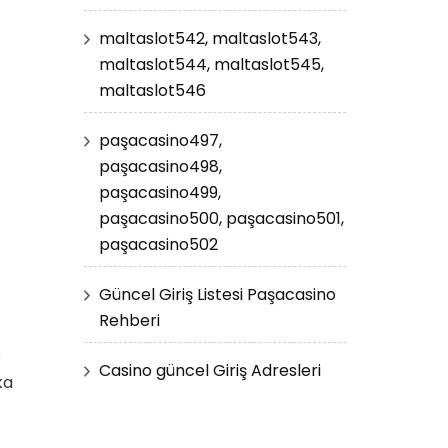
maltaslot542, maltaslot543,
maltaslot544, maltaslot545,
maltaslot546
paşacasino497,
paşacasino498,
paşacasino499,
paşacasino500, paşacasino501,
paşacasino502
Güncel Giriş Listesi Paşacasino
Rehberi
e
Casino güncel Giriş Adresleri
ka