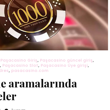
,
Paşacasino Giriş
,
Paşacasino güncel giriş
,
,
Paşacasino Slot
,
Paşacasino Üye girişi
,
dres
,
pasacasino.com
le aramalarında
eler