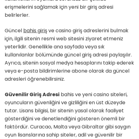
erişmelerini sağlamak için yeni bir giriş adresi
belirlerler.
Güncel
bahis giriş
ve casino giriş adreslerini bulmak
için, ilgili sitenin resmi web sitesini ziyaret etmeniz
yeterlidir. Genellikle ana sayfada veya sık
kullanılanlar bölümünde güncel giriş adresi paylaşılır.
Ayrıca, sitenin sosyal medya hesaplarını takip ederek
veya e-posta bildirimlerine abone olarak da güncel
adresleri öğrenebilirsiniz.
Güvenilir Giriş Adresi
bahis ve yeni casino siteleri,
oyuncuların güvenliğini ve gizliliğini en üst düzeyde
tutar. Lisans bilgisi, bir sitenin yasal olarak faaliyet
gösterdiğini ve denetlendiğini gösteren önemli bir
faktördür. Curacao, Malta veya Gibraltar gibi saygın
oyun lisanslarına sahip siteler, adil ve güvenilir bir