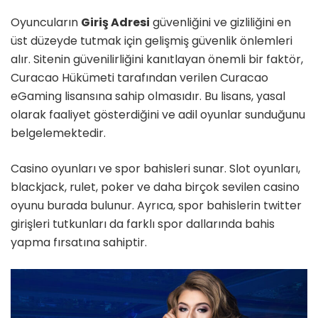
Oyuncuların
Giriş Adresi
güvenliğini ve gizliliğini en
üst düzeyde tutmak için gelişmiş güvenlik önlemleri
alır. Sitenin güvenilirliğini kanıtlayan önemli bir faktör,
Curacao Hükümeti tarafından verilen Curacao
eGaming lisansına sahip olmasıdır. Bu lisans, yasal
olarak faaliyet gösterdiğini ve adil oyunlar sunduğunu
belgelemektedir.
Casino oyunları ve spor bahisleri sunar. Slot oyunları,
blackjack, rulet, poker ve daha birçok sevilen casino
oyunu burada bulunur. Ayrıca, spor bahislerin twitter
girişleri tutkunları da farklı spor dallarında bahis
yapma fırsatına sahiptir.