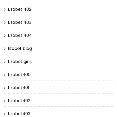
Lizabet 402
Lizabet 403
Lizabet 404
lizabet blog
Lizabet giriş
Lizabet400
Lizabet401
Lizabet402
Lizabet403