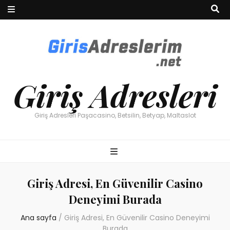
Giriş Adresleri
Giriş Adresleri Paşacasino, Betsilin, Betyap, Maltaslot
Giriş Adresi, En Güvenilir Casino
Deneyimi Burada
Ana sayfa
/
Giriş Adresi, En Güvenilir Casino Deneyimi
Burada