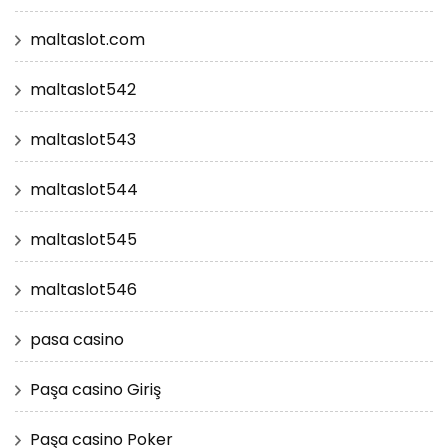
maltaslot.com
maltaslot542
maltaslot543
maltaslot544
maltaslot545
maltaslot546
pasa casino
Paşa casino Giriş
Paşa casino Poker