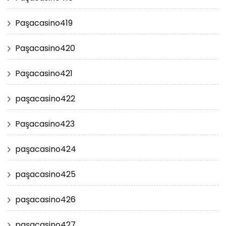
Paşacasino419
Paşacasino420
Paşacasino421
paşacasino422
Paşacasino423
paşacasino424
paşacasino425
paşacasino426
paşacasino427