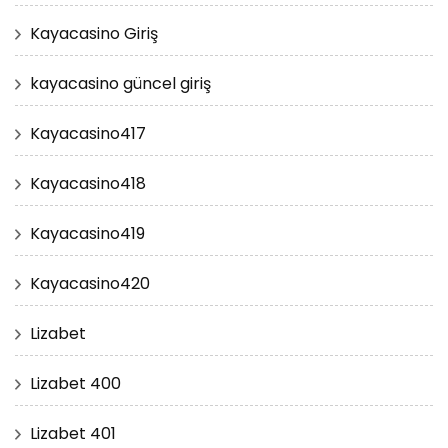
Kayacasino Giriş
kayacasino güncel giriş
Kayacasino417
Kayacasino418
Kayacasino419
Kayacasino420
Lizabet
Lizabet 400
Lizabet 401