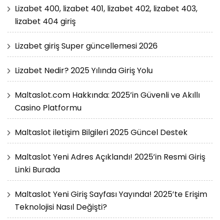
Lizabet 400, lizabet 401, lizabet 402, lizabet 403,
lizabet 404 giriş
Lizabet giriş Super güncellemesi 2026
Lizabet Nedir? 2025 Yılında Giriş Yolu
Maltaslot.com Hakkında: 2025’in Güvenli ve Akıllı
Casino Platformu
Maltaslot iletişim Bilgileri 2025 Güncel Destek
Maltaslot Yeni Adres Açıklandı! 2025’in Resmi Giriş
Linki Burada
Maltaslot Yeni Giriş Sayfası Yayında! 2025’te Erişim
Teknolojisi Nasıl Değişti?