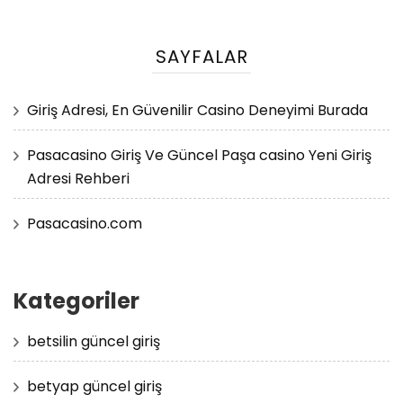
SAYFALAR
Giriş Adresi, En Güvenilir Casino Deneyimi Burada
Pasacasino Giriş Ve Güncel Paşa casino Yeni Giriş
Adresi Rehberi
Pasacasino.com
Kategoriler
betsilin güncel giriş
betyap güncel giriş