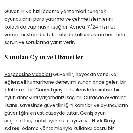
Güvenilir ve hızlı ödeme yöntemleri sunarak
oyuncuların para yatırma ve çekme işlemlerini
kolaylıkla yapmasını sağlar. Ayrıca, 7/24 hizmet
veren müşteri destek ekibi de kullanıcıların her türlü
sorun ve sorularına yanıt verir.
Sunulan Oyun ve Hizmetler
Paşacasino videoları
Güvenilir, heyecan verici ve
eğlenceli kumarhane deneyimi sunan önde gelen bir
platformdur. Güncel giriş adresleriyle kesintisiz bir
oyun deneyimi yaşamanızı sağlar. Curacao eGaming
lisansı sayesinde güvenilirliğini kanıtlar ve oyuncuların
güvenliğini en üst düzeyde tutar. Geniş oyun
seçenekleri, mobil uyumlu arayüzü ve
Hızlı Giriş
Adresi
ödeme yöntemleriyle kullanıcı dostu bir