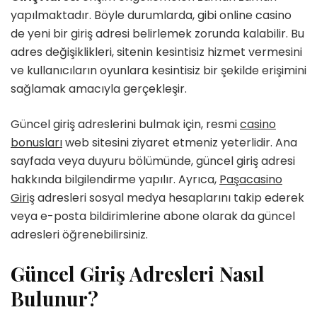
yapılmaktadır. Böyle durumlarda, gibi online casino
de yeni bir giriş adresi belirlemek zorunda kalabilir. Bu
adres değişiklikleri, sitenin kesintisiz hizmet vermesini
ve kullanıcıların oyunlara kesintisiz bir şekilde erişimini
sağlamak amacıyla gerçekleşir.
Güncel giriş adreslerini bulmak için, resmi
casino
bonusları
web sitesini ziyaret etmeniz yeterlidir. Ana
sayfada veya duyuru bölümünde, güncel giriş adresi
hakkında bilgilendirme yapılır. Ayrıca,
Paşacasino
Giri
ş adresleri sosyal medya hesaplarını takip ederek
veya e-posta bildirimlerine abone olarak da güncel
adresleri öğrenebilirsiniz.
Güncel Giriş Adresleri Nasıl
Bulunur?