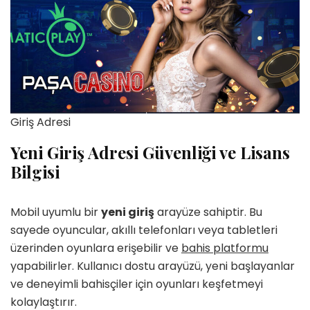
Giriş Adresi
Yeni Giriş Adresi
Güvenliği ve Lisans
Bilgisi
Mobil uyumlu bir
yeni giriş
arayüze sahiptir. Bu
sayede oyuncular, akıllı telefonları veya tabletleri
üzerinden oyunlara erişebilir ve
bahis platformu
yapabilirler. Kullanıcı dostu arayüzü, yeni başlayanlar
ve deneyimli bahisçiler için oyunları keşfetmeyi
kolaylaştırır.