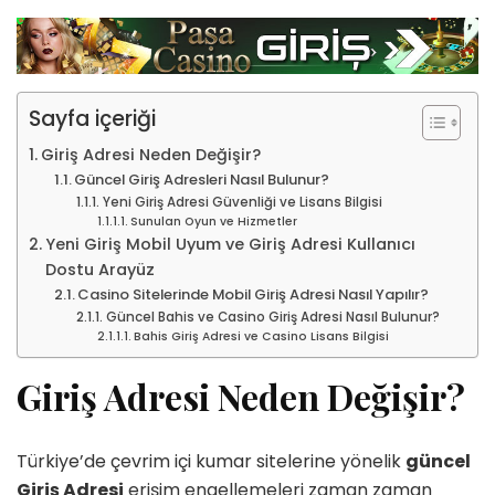
Sayfa içeriği
Giriş Adresi Neden Değişir?
Güncel Giriş Adresleri Nasıl Bulunur?
Yeni Giriş Adresi Güvenliği ve Lisans Bilgisi
Sunulan Oyun ve Hizmetler
Yeni Giriş Mobil Uyum ve Giriş Adresi Kullanıcı
Dostu Arayüz
Casino Sitelerinde Mobil Giriş Adresi Nasıl Yapılır?
Güncel Bahis ve Casino Giriş Adresi Nasıl Bulunur?
Bahis Giriş Adresi ve Casino Lisans Bilgisi
Giriş Adresi
Neden Değişir?
Türkiye’de çevrim içi kumar sitelerine yönelik
güncel
Giriş Adresi
erişim engellemeleri zaman zaman