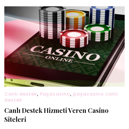
Canlı destek
,
Paşacasino
,
paşacasino canlı
destek
Canlı Destek Hizmeti Veren Casino
Siteleri