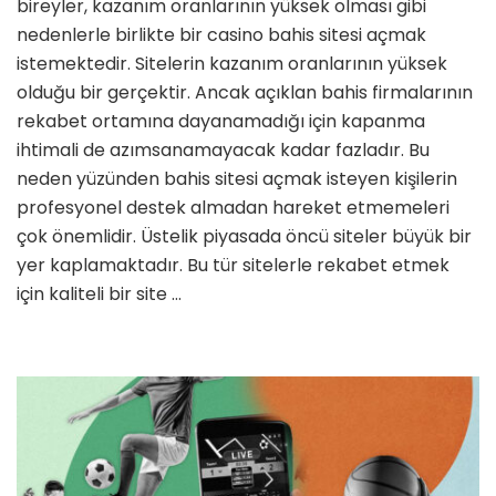
bireyler, kazanım oranlarının yüksek olması gibi
nedenlerle birlikte bir casino bahis sitesi açmak
istemektedir. Sitelerin kazanım oranlarının yüksek
olduğu bir gerçektir. Ancak açıklan bahis firmalarının
rekabet ortamına dayanamadığı için kapanma
ihtimali de azımsanamayacak kadar fazladır. Bu
neden yüzünden bahis sitesi açmak isteyen kişilerin
profesyonel destek almadan hareket etmemeleri
çok önemlidir. Üstelik piyasada öncü siteler büyük bir
yer kaplamaktadır. Bu tür sitelerle rekabet etmek
için kaliteli bir site …