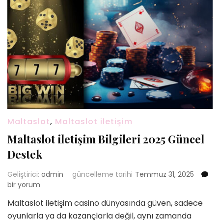
Maltaslot
,
Maltaslot iletişim
Maltaslot iletişim Bilgileri 2025 Güncel
Destek
Ma
Geliştirici:
admin
güncelleme tarihi
Temmuz 31, 2025
il
bir yorum
Bil
Maltaslot iletişim casino dünyasında güven, sadece
2
oyunlarla ya da kazançlarla değil, aynı zamanda
G