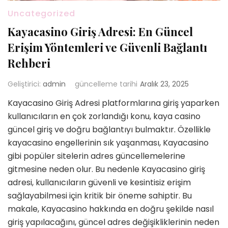
Uncategorized
Kayacasino Giriş Adresi: En Güncel
Erişim Yöntemleri ve Güvenli Bağlantı
Rehberi
Geliştirici:
admin
güncelleme tarihi
Aralık 23, 2025
Kayacasino Giriş Adresi platformlarına giriş yaparken
kullanıcıların en çok zorlandığı konu, kaya casino
güncel giriş ve doğru bağlantıyı bulmaktır. Özellikle
kayacasino engellerinin sık yaşanması, Kayacasino
gibi popüler sitelerin adres güncellemelerine
gitmesine neden olur. Bu nedenle Kayacasino giriş
adresi, kullanıcıların güvenli ve kesintisiz erişim
sağlayabilmesi için kritik bir öneme sahiptir. Bu
makale, Kayacasino hakkında en doğru şekilde nasıl
giriş yapılacağını, güncel adres değişikliklerinin neden