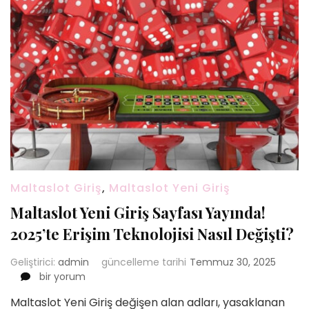
Maltaslot Giriş
,
Maltaslot Yeni Giriş
Maltaslot Yeni Giriş Sayfası Yayında!
2025’te Erişim Teknolojisi Nasıl Değişti?
Geliştirici:
admin
güncelleme tarihi
Temmuz 30, 2025
Maltaslot
bir yorum
Yeni
Maltaslot Yeni Giriş değişen alan adları, yasaklanan
Giriş