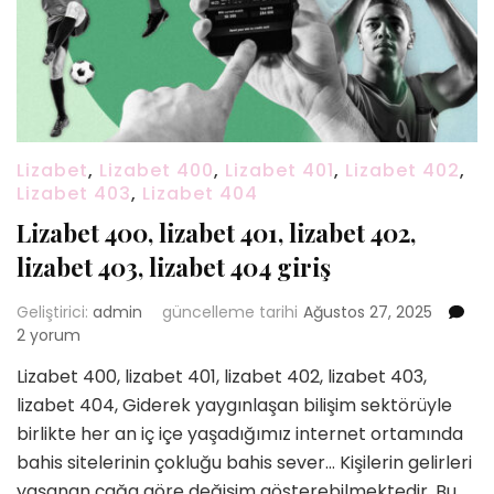
Lizabet
,
Lizabet 400
,
Lizabet 401
,
Lizabet 402
,
Lizabet 403
,
Lizabet 404
Lizabet 400, lizabet 401, lizabet 402,
lizabet 403, lizabet 404 giriş
Li
Geliştirici:
admin
güncelleme tarihi
Ağustos 27, 2025
40
2 yorum
li
Lizabet 400, lizabet 401, lizabet 402, lizabet 403,
40
lizabet 404, Giderek yaygınlaşan bilişim sektörüyle
li
40
birlikte her an iç içe yaşadığımız internet ortamında
li
bahis sitelerinin çokluğu bahis sever… Kişilerin gelirleri
40
yaşanan çağa göre değişim gösterebilmektedir. Bu