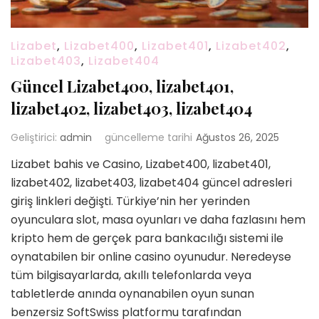
Lizabet
,
Lizabet400
,
Lizabet401
,
Lizabet402
,
Lizabet403
,
Lizabet404
Güncel Lizabet400, lizabet401,
lizabet402, lizabet403, lizabet404
Geliştirici:
admin
güncelleme tarihi
Ağustos 26, 2025
Lizabet bahis ve Casino, Lizabet400, lizabet401,
lizabet402, lizabet403, lizabet404 güncel adresleri
giriş linkleri değişti. Türkiye’nin her yerinden
oyunculara slot, masa oyunları ve daha fazlasını hem
kripto hem de gerçek para bankacılığı sistemi ile
oynatabilen bir online casino oyunudur. Neredeyse
tüm bilgisayarlarda, akıllı telefonlarda veya
tabletlerde anında oynanabilen oyun sunan
benzersiz SoftSwiss platformu tarafından