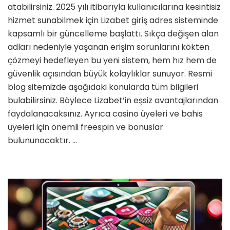
atabilirsiniz. 2025 yılı itibarıyla kullanıcılarına kesintisiz
hizmet sunabilmek için Lizabet giriş adres sisteminde
kapsamlı bir güncelleme başlattı. Sıkça değişen alan
adları nedeniyle yaşanan erişim sorunlarını kökten
çözmeyi hedefleyen bu yeni sistem, hem hız hem de
güvenlik açısından büyük kolaylıklar sunuyor. Resmi
blog sitemizde aşağıdaki konularda tüm bilgileri
bulabilirsiniz. Böylece Lizabet’in eşsiz avantajlarından
faydalanacaksınız. Ayrıca casino üyeleri ve bahis
üyeleri için önemli freespin ve bonuslar
bulununacaktır. …