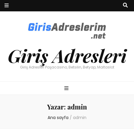
Giriş Adresleri
Giriş Adresleri Paşacasino, Betsilin, Betyap, Maltaslot
Yazar:
admin
Ana sayfa
/
admin