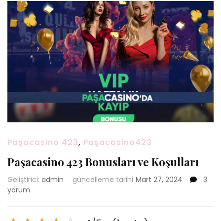
Paşacasino 423
,
Paşacasino423
Paşacasino 423 Bonusları ve Koşulları
Paşac
Geliştirici:
admin
güncelleme tarihi
Mart 27, 2024
3
423
yorum
Bonus
ve
Koşull