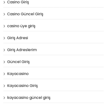
Casino Giriş
Casino Güncel Giriş
casino üye giriş
Giriş Adresi
Giriş Adreslerim
Güncel Giriş
Kayacasino
Kayacasino Giriş
kayacasino güncel giriş