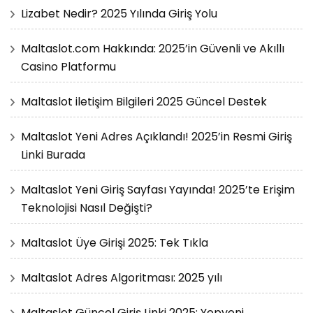
Lizabet Nedir? 2025 Yılında Giriş Yolu
Maltaslot.com Hakkında: 2025’in Güvenli ve Akıllı
Casino Platformu
Maltaslot iletişim Bilgileri 2025 Güncel Destek
Maltaslot Yeni Adres Açıklandı! 2025’in Resmi Giriş
Linki Burada
Maltaslot Yeni Giriş Sayfası Yayında! 2025’te Erişim
Teknolojisi Nasıl Değişti?
Maltaslot Üye Girişi 2025: Tek Tıkla
Maltaslot Adres Algoritması: 2025 yılı
Maltaslot Güncel Giriş Linki 2025: Yepyeni