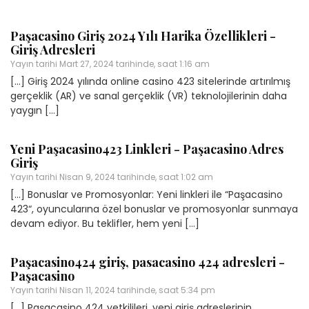
Paşacasino Giriş 2024 Yılı Harika Özellikleri -
Giriş Adresleri
Yayın tarihi
Mart 27, 2024 tarihinde, saat 1:16 am
[…] Giriş 2024 yılında online casino 423 sitelerinde artırılmış
gerçeklik (AR) ve sanal gerçeklik (VR) teknolojilerinin daha
yaygın […]
Yeni Paşacasino423 Linkleri - Paşacasino Adres
Giriş
Yayın tarihi
Nisan 9, 2024 tarihinde, saat 1:02 am
[…] Bonuslar ve Promosyonlar: Yeni linkleri ile “Paşacasino
423“, oyuncularına özel bonuslar ve promosyonlar sunmaya
devam ediyor. Bu teklifler, hem yeni […]
Paşacasino424 giriş, pasacasino 424 adresleri -
Paşacasino
Yayın tarihi
Nisan 11, 2024 tarihinde, saat 5:34 pm
[…] Paşacasino 424 yetkilileri, yeni giriş adreslerinin