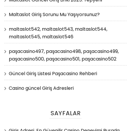
Maltaslot Giriş Sorunu Mu Yaşıyorsunuz?
maltaslot542, maltaslot543, maltaslot544,
maltaslot545, maltaslot546
paşacasino497, paşacasino498, paşacasino499,
paşacasino500, paşacasino501, paşacasino502
Güncel Giriş Listesi Paşacasino Rehberi
Casino güncel Giriş Adresleri
SAYFALAR
Giriş Adresi, En Güvenilir Casino Deneyimi Burada