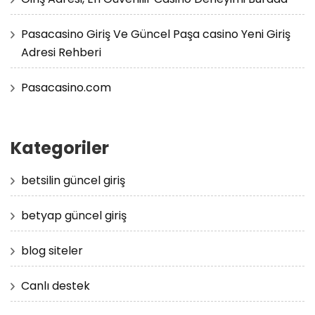
Pasacasino Giriş Ve Güncel Paşa casino Yeni Giriş
Adresi Rehberi
Pasacasino.com
Kategoriler
betsilin güncel giriş
betyap güncel giriş
blog siteler
Canlı destek