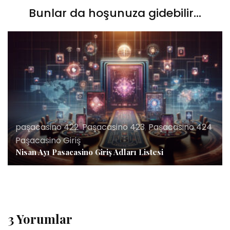
Bunlar da hoşunuza gidebilir...
paşacasino 422
,
Paşacasino 423
,
Paşacasino 424
,
Paşacasino Giriş
Nisan Ayı Pasacasino Giriş Adları Listesi
3 Yorumlar