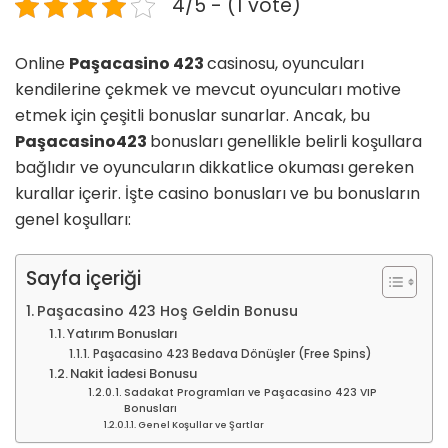
4/5 - (1 vote)
için
Online
Paşacasino 423
casinosu, oyuncuları
kendilerine çekmek ve mevcut oyuncuları motive
etmek için çeşitli bonuslar sunarlar. Ancak, bu
Paşacasino423
bonusları genellikle belirli koşullara
bağlıdır ve oyuncuların dikkatlice okuması gereken
kurallar içerir. İşte casino bonusları ve bu bonusların
genel koşulları:
Sayfa içeriği
Paşacasino 423 Hoş Geldin Bonusu
Yatırım Bonusları
Paşacasino 423 Bedava Dönüşler (Free Spins)
Nakit İadesi Bonusu
Sadakat Programları ve Paşacasino 423 VIP
Bonusları
Genel Koşullar ve Şartlar