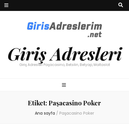
Giriş Adresleri
Giriş Adresleri Paşacasino, Betsilin, Betyap, Maltaslot
Etiket:
Paşacasino Poker
Ana sayfa
/
Paşacasino Poker