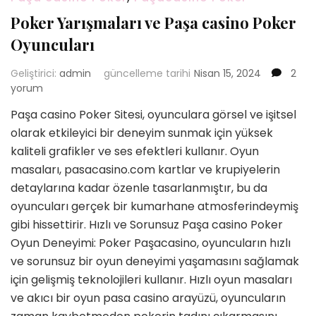
Poker Yarışmaları ve Paşa casino Poker
Oyuncuları
Poker
Geliştirici:
admin
güncelleme tarihi
Nisan 15, 2024
2
Yarış
yorum
ve
Paşa casino Poker Sitesi, oyunculara görsel ve işitsel
Paşa
olarak etkileyici bir deneyim sunmak için yüksek
casin
Poker
kaliteli grafikler ve ses efektleri kullanır. Oyun
Oyunc
masaları, pasacasino.com kartlar ve krupiyelerin
için
detaylarına kadar özenle tasarlanmıştır, bu da
oyuncuları gerçek bir kumarhane atmosferindeymiş
gibi hissettirir. Hızlı ve Sorunsuz Paşa casino Poker
Oyun Deneyimi: Poker Paşacasino, oyuncuların hızlı
ve sorunsuz bir oyun deneyimi yaşamasını sağlamak
için gelişmiş teknolojileri kullanır. Hızlı oyun masaları
ve akıcı bir oyun pasa casino arayüzü, oyuncuların