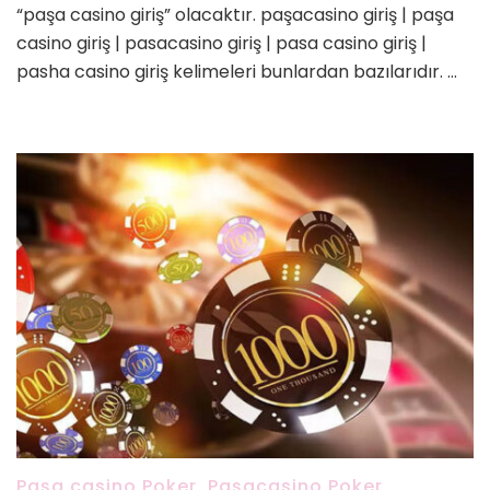
“paşa casino giriş” olacaktır. paşacasino giriş | paşa
casino giriş | pasacasino giriş | pasa casino giriş |
pasha casino giriş kelimeleri bunlardan bazılarıdır. …
Paşa casino Poker
,
Paşacasino Poker