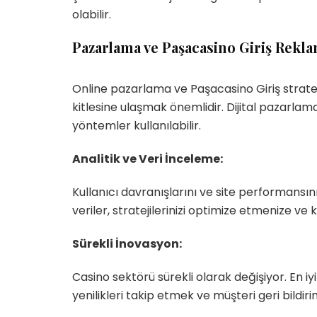
olabilir.
Pazarlama ve Paşacasino Giriş
Rekla
Online pazarlama ve Paşacasino Giriş strateji
kitlesine ulaşmak önemlidir. Dijital pazarla
yöntemler kullanılabilir.
Analitik ve Veri İnceleme:
Kullanıcı davranışlarını ve site performansını
veriler, stratejilerinizi optimize etmenize ve 
Sürekli İnovasyon:
Casino sektörü sürekli olarak değişiyor. En iy
yenilikleri takip etmek ve müşteri geri bildir