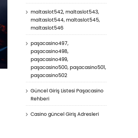
maltaslot542, maltaslot543,
maltaslot544, maltaslot545,
maltaslot546
paşacasino497,
paşacasino498,
paşacasino499,
paşacasino500, paşacasino501,
paşacasino502
Güncel Giriş Listesi Paşacasino
Rehberi
Casino güncel Giriş Adresleri