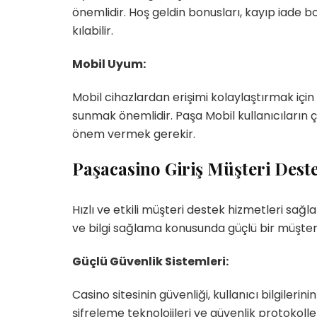
önemlidir. Hoş geldin bonusları, kayıp iade bon
kılabilir.
Mobil Uyum:
Mobil cihazlardan erişimi kolaylaştırmak için
sunmak önemlidir. Paşa Mobil kullanıcıları
önem vermek gerekir.
Paşacasino Giriş
Müşteri Deste
Hızlı ve etkili müşteri destek hizmetleri sağl
ve bilgi sağlama konusunda güçlü bir müşteri
Güçlü Güvenlik Sistemleri:
Casino sitesinin güvenliği, kullanıcı bilgilerin
şifreleme teknolojileri ve güvenlik protoko