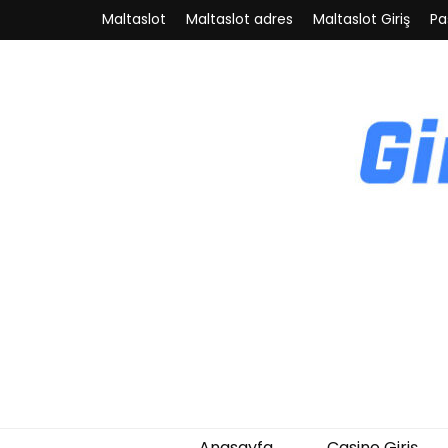
Maltaslot
Maltaslot adres
Maltaslot Giriş
Pa
Anasayfa
Casino Giriş