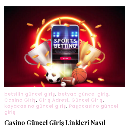
betsilin güncel giriş
,
betyap güncel giriş
,
Casino Giriş
,
Giriş Adresi
,
Güncel Giriş
,
kayacasino güncel giriş
,
Paşacasino güncel
giriş
Casino Güncel Giriş Linkleri Nasıl