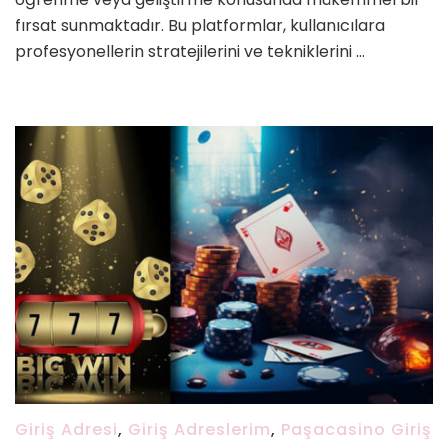
fırsat sunmaktadır. Bu platformlar, kullanıcılara
profesyonellerin stratejilerini ve tekniklerini …
Giriş Adresi
,
Giriş Adreslerim
,
Paşacasino Giriş