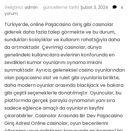
En
Geliştirici:
admin
güncelleme tarihi
Şubat 3, 2024
4
Büyük
yorum
Oyunl
Türkiye’de, online Paşacasino Giriş gibi casinolar
İçin
giderek daha fazla talep görmekte ve bu durum,
Paşac
Giriş
sundukları kolaylıklar ve kullanım rahatlığıyla daha
Form
da artmaktadır. Çevrimiçi casinolar, dünya
Doldu
genelindeki kullanıcılara evlerinin konforunda en
için
sevdikleri kumar oyunlarını oynama imkanı
sunmaktadır. Ayrıca, geleneksel casino oyunlarından
olan paşacasino slot ve rulet gibi oyunlarla birlikte,
daha modern oyunlar arasında blackjack ve bakara
gibi çeşitli seçeneklerle donatılmıştır. Oyuncular, bu
platformda gerçek parayla oynamanın yanı sıra
sadece eğlence amaçlı da oyunların keyfini
çıkarabilirler. Casinolar Arasında Bir Dev Paşacasino
Giriş Adresi Online casinolar, oyun becerilerini
öğrenme veya geliştirme konusunda mükemmel bir