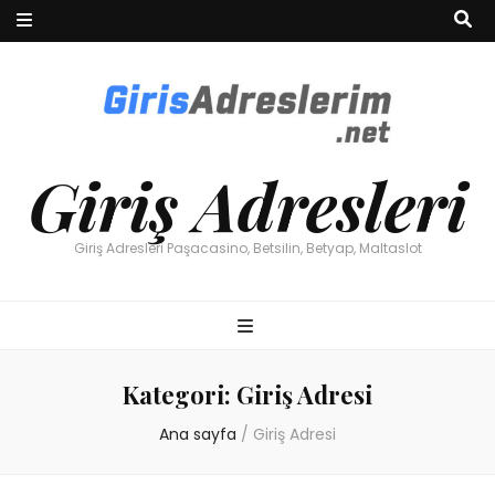
Giriş Adresleri
Giriş Adresleri Paşacasino, Betsilin, Betyap, Maltaslot
Kategori:
Giriş Adresi
Ana sayfa
/
Giriş Adresi