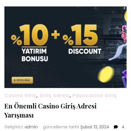
Casino Giriş
,
Giriş Adresi
,
Paşacasino Giriş
En Önemli Casino Giriş Adresi
Yarışması
En
Geliştirici:
admin
güncelleme tarihi
Şubat 13, 2024
4