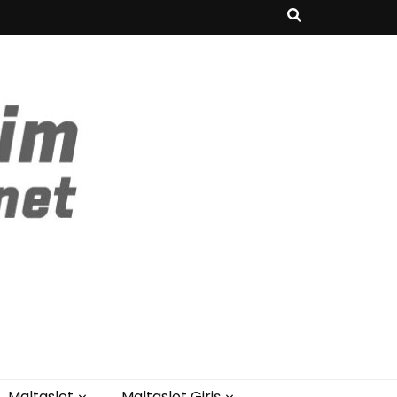
Maltaslot
Maltaslot Giriş