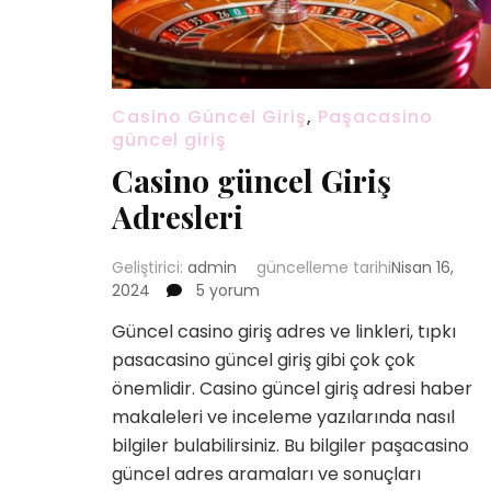
Casino Güncel Giriş
,
Paşacasino
güncel giriş
Casino güncel Giriş
Adresleri
Geliştirici:
admin
güncelleme tarihi
Nisan 16,
Casino
2024
5 yorum
güncel
Güncel casino giriş adres ve linkleri, tıpkı
Giriş
pasacasino güncel giriş gibi çok çok
Adresleri
için
önemlidir. Casino güncel giriş adresi haber
makaleleri ve inceleme yazılarında nasıl
bilgiler bulabilirsiniz. Bu bilgiler paşacasino
güncel adres aramaları ve sonuçları