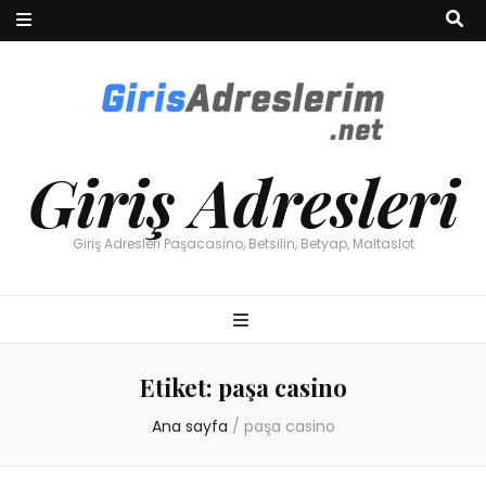
Giriş Adresleri
Giriş Adresleri Paşacasino, Betsilin, Betyap, Maltaslot
Etiket:
paşa casino
Ana sayfa
/
paşa casino